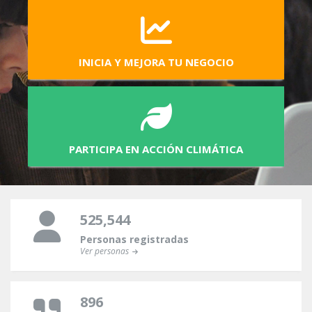
INICIA Y MEJORA TU NEGOCIO
PARTICIPA EN ACCIÓN CLIMÁTICA
525,544
Personas registradas
Ver personas
896