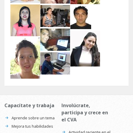
Leidylen Brigido
se unió a la
Comunidad Virtual
de Aprendizaje
1 día 12 horas
Capacítate y trabaja
Involúcrate,
participa y crece en
Aprende sobre un tema
el CVA
Mejora tus habilidades
Actividad reciente en el